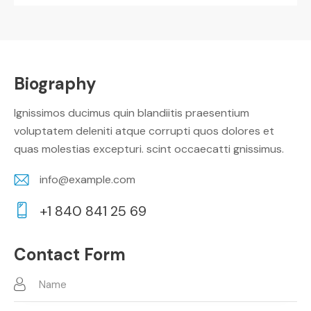
Biography
Ignissimos ducimus quin blandiitis praesentium
voluptatem deleniti atque corrupti quos dolores et
quas molestias excepturi. scint occaecatti gnissimus.
info@example.com
E-
+1 840 841 25 69
m
Ph
ail:
on
Contact Form
e: